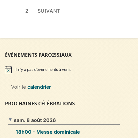
Pagination
1
2
SUIVANT
des
publications
ÉVÉNEMENTS PAROISSIAUX
Il n’y a pas d’évènements à venir.
Notice
Voir le
calendrier
PROCHAINES CÉLÉBRATIONS
sam. 8 août 2026
18h00
- Messe dominicale