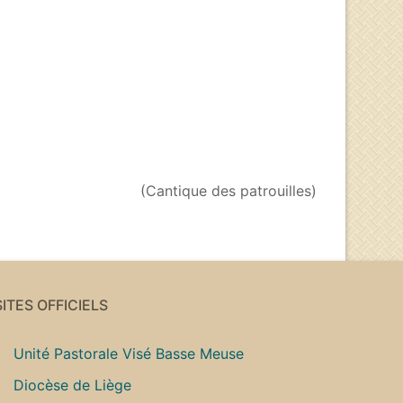
(Cantique des patrouilles)
SITES OFFICIELS
Unité Pastorale Visé Basse Meuse
Diocèse de Liège