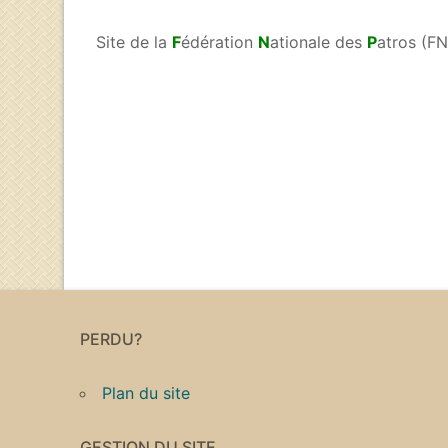
Site de la
F
édération
N
ationale des
P
atros (F
PERDU?
Plan du site
GESTION DU SITE