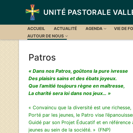
Aller
au
UNITÉ PASTORALE VALL
contenu
ACCUEIL
ACTUALITÉ
AGENDA
VIE DE FO
AUTOUR DE NOUS
Patros
« Dans nos Patros, goûtons la pure ivresse
Des plaisirs sains et des ébats joyeux.
Que l’amitié toujours règne en maîtresse,
La charité sera loi dans nos jeux… »
« Convaincu que la diversité est une richesse,
Porté par les jeunes, le Patro vise l’épanouis
Guidé par son Projet Éducatif et en référence à
jeunes au sein de la société. »
(FNP)