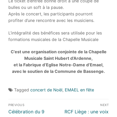
Le ticket d’entrée donne droit à une coupe de
bulles ou un soft à la pause.
Après le concert, les participants pourront
profiter d’une rencontre avec les musiciens.
L’intégralité des bénéfices sera utilisée pour les
formations musicales de la Chapelle Musicale
C’est une organisation conjointe de la Chapelle
Musicale Saint Hubert d’Ardenne,
et la Fabrique d’Eglise Notre-Dame d’Emael,
avec le soutien de la Commune de Bassenge.
Tagged
concert de Noël
,
EMAEL en fête
Navigation
PREVIOUS
NEXT
de
Previous
Next
Célébration du 9
RCF Liège : une voix