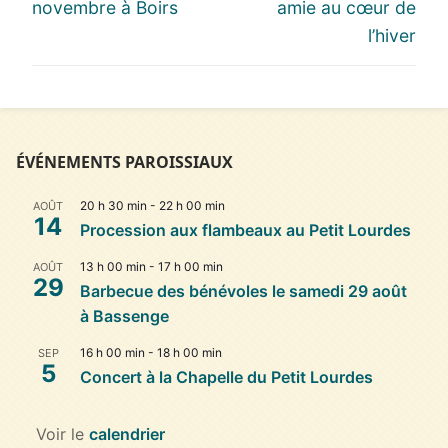
l’article
post:
post:
novembre à Boirs
amie au cœur de
l’hiver
ÉVÉNEMENTS PAROISSIAUX
20 h 30 min
-
22 h 00 min
AOÛT
14
Procession aux flambeaux au Petit Lourdes
13 h 00 min
-
17 h 00 min
AOÛT
29
Barbecue des bénévoles le samedi 29 août
à Bassenge
16 h 00 min
-
18 h 00 min
SEP
5
Concert à la Chapelle du Petit Lourdes
Voir le
calendrier