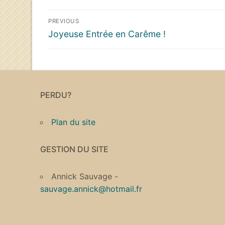
Navigation
PREVIOUS
de
Previous
Joyeuse Entrée en Carême !
l’article
post:
PERDU?
Plan du site
GESTION DU SITE
Annick Sauvage -
sauvage.annick@hotmail.fr