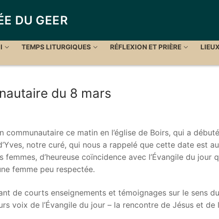
ÉE DU GEER
I
TEMPS LITURGIQUES
RÉFLEXION ET PRIÈRE
LIEU
autaire du 8 mars
 communautaire ce matin en l’église de Boirs, qui a début
d’Yves, notre curé, qui nous a rappelé que cette date est au
des femmes, d’heureuse coïncidence avec l’Évangile du jour q
une femme peu respectée.
sant de courts enseignements et témoignages sur le sens d
rs voix de l’Évangile du jour – la rencontre de Jésus et de 