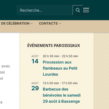
Rechercher
:
X DE CÉLÉBRATION
CONTACTS
ÉVÉNEMENTS PAROISSIAUX
20 h 30 min
-
22 h 00 min
AOÛT
14
Procession aux
é avec
flambeaux au Petit
ssi
Lourdes
ui
13 h 00 min
-
17 h 00 min
AOÛT
29
Barbecue des
bénévoles le samedi
u
29 août à Bassenge
la