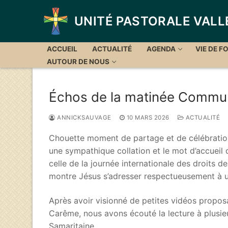
Aller
au
UNITÉ PASTORALE VALL
contenu
ACCUEIL
ACTUALITÉ
AGENDA
VIE DE FO
AUTOUR DE NOUS
Échos de la matinée Commun
ANNICKSAUVAGE
10 MARS 2026
ACTUALITÉ
Chouette moment de partage et de célébration
une sympathique collation et le mot d’accueil 
celle de la journée internationale des droits 
montre Jésus s’adresser respectueusement à 
Après avoir visionné de petites vidéos propo
Carême, nous avons écouté la lecture à plusieu
Samaritaine.