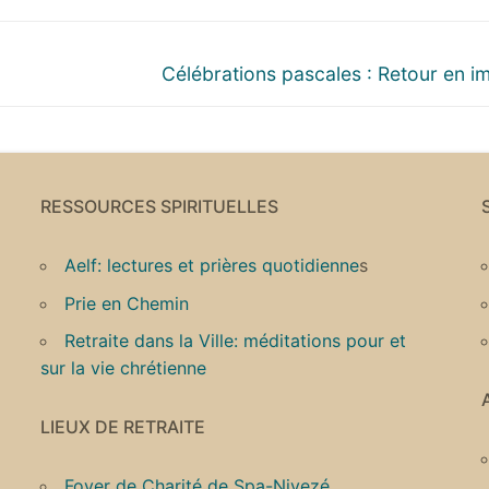
Next
Célébrations pascales : Retour en i
post:
RESSOURCES SPIRITUELLES
Aelf: lectures et prières quotidienne
s
Prie en Chemin
Retraite dans la Ville: méditations pour et
sur la vie chrétienne
LIEUX DE RETRAITE
Foyer de Charité de Spa-Nivezé