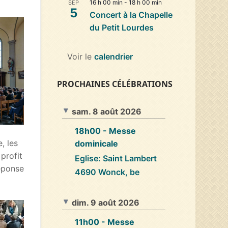
16 h 00 min
-
18 h 00 min
SEP
5
Concert à la Chapelle
du Petit Lourdes
Voir le
calendrier
PROCHAINES CÉLÉBRATIONS
sam. 8 août 2026
18h00
- Messe
, les
dominicale
profit
Eglise: Saint Lambert
réponse
4690 Wonck, be
dim. 9 août 2026
11h00
- Messe