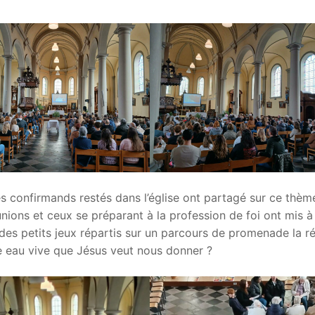
es confirmands restés dans l’église ont partagé sur ce thème
ions et ceux se préparant à la profession de foi ont mis à 
des petits jeux répartis sur un parcours de promenade la 
te eau vive que Jésus veut nous donner ?