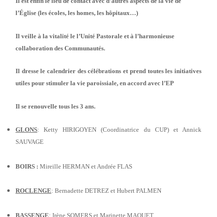
Il est enfin le lieu de contact avec d’autres aspects de la vie de
l’Église (les écoles, les homes, les hôpitaux…)
Il veille à la vitalité le l’Unité Pastorale et à l’harmonieuse
collaboration des Communautés.
Il dresse le calendrier des célébrations et prend toutes les initiatives
utiles pour stimuler la vie paroissiale, en accord avec l’EP
Il se renouvelle tous les 3 ans.
GLONS
: Ketty HIRIGOYEN (Coordinatrice du CUP) et Annick
SAUVAGE
BOIRS :
Mireille HERMAN et Andrée FLAS
ROCLENGE
: Bernadette DETREZ et Hubert PALMEN
BASSENGE
: Irène SOMERS et Marinette MAQUET