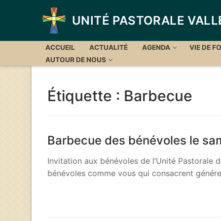
Aller
au
UNITÉ PASTORALE VALL
contenu
ACCUEIL
ACTUALITÉ
AGENDA
VIE DE FO
AUTOUR DE NOUS
Étiquette :
Barbecue
Barbecue des bénévoles le sa
Invitation aux bénévoles de l’Unité Pastorale d
bénévoles comme vous qui consacrent géné
LIRE LA SUITE →