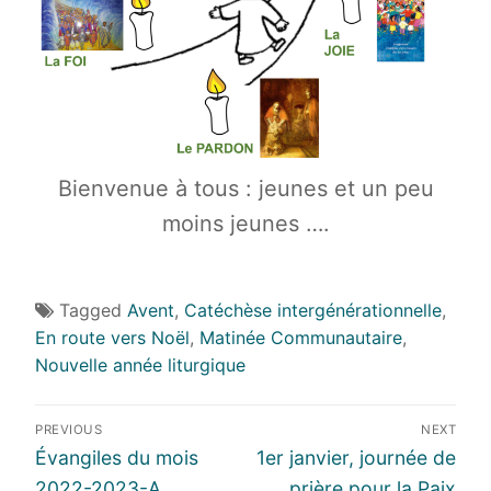
Bienvenue à tous : jeunes et un peu
moins jeunes ….
Tagged
Avent
,
Catéchèse intergénérationnelle
,
En route vers Noël
,
Matinée Communautaire
,
Nouvelle année liturgique
Navigation
PREVIOUS
NEXT
de
Previous
Next
Évangiles du mois
1er janvier, journée de
l’article
post:
post:
2022-2023-A
prière pour la Paix