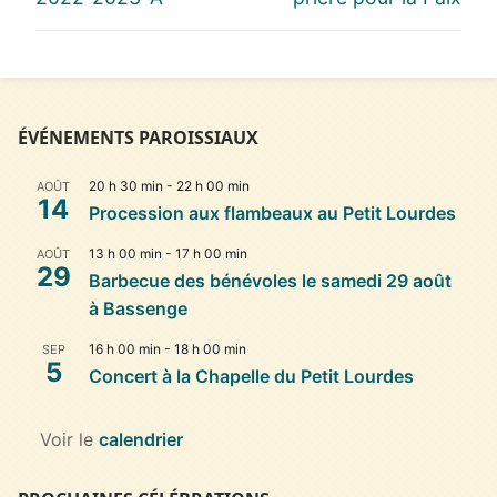
ÉVÉNEMENTS PAROISSIAUX
20 h 30 min
-
22 h 00 min
AOÛT
14
Procession aux flambeaux au Petit Lourdes
13 h 00 min
-
17 h 00 min
AOÛT
29
Barbecue des bénévoles le samedi 29 août
à Bassenge
16 h 00 min
-
18 h 00 min
SEP
5
Concert à la Chapelle du Petit Lourdes
Voir le
calendrier