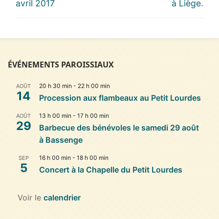
l’article
post:
post:
avril 2017
à Liège.
ÉVÉNEMENTS PAROISSIAUX
20 h 30 min
-
22 h 00 min
AOÛT
14
Procession aux flambeaux au Petit Lourdes
13 h 00 min
-
17 h 00 min
AOÛT
29
Barbecue des bénévoles le samedi 29 août
à Bassenge
16 h 00 min
-
18 h 00 min
SEP
5
Concert à la Chapelle du Petit Lourdes
Voir le
calendrier