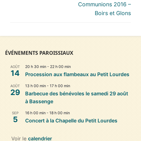
l’article
post:
post:
Communions 2016 –
Boirs et Glons
ÉVÉNEMENTS PAROISSIAUX
20 h 30 min
-
22 h 00 min
AOÛT
14
Procession aux flambeaux au Petit Lourdes
13 h 00 min
-
17 h 00 min
AOÛT
29
Barbecue des bénévoles le samedi 29 août
à Bassenge
16 h 00 min
-
18 h 00 min
SEP
5
Concert à la Chapelle du Petit Lourdes
Voir le
calendrier