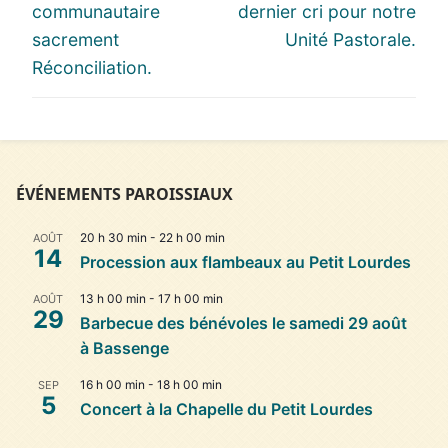
l’article
post:
post:
communautaire
dernier cri pour notre
sacrement
Unité Pastorale.
Réconciliation.
ÉVÉNEMENTS PAROISSIAUX
20 h 30 min
-
22 h 00 min
AOÛT
14
Procession aux flambeaux au Petit Lourdes
13 h 00 min
-
17 h 00 min
AOÛT
29
Barbecue des bénévoles le samedi 29 août
à Bassenge
16 h 00 min
-
18 h 00 min
SEP
5
Concert à la Chapelle du Petit Lourdes