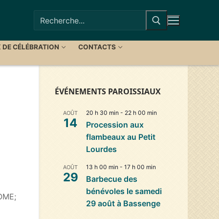
Rechercher
:
X DE CÉLÉBRATION
CONTACTS
ÉVÉNEMENTS PAROISSIAUX
20 h 30 min
-
22 h 00 min
AOÛT
14
Procession aux
flambeaux au Petit
Lourdes
13 h 00 min
-
17 h 00 min
AOÛT
29
Barbecue des
bénévoles le samedi
OOME;
29 août à Bassenge