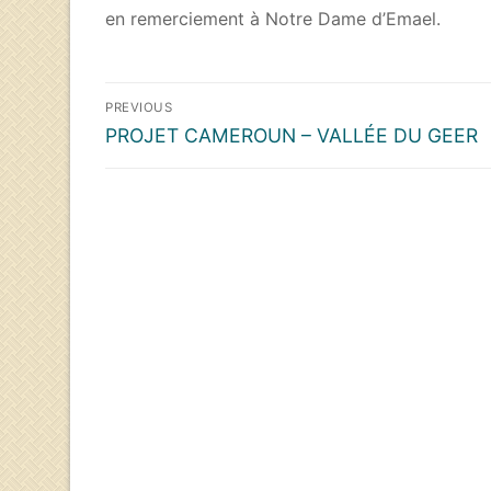
en remerciement à Notre Dame d’Emael.
Navigation
PREVIOUS
de
Previous
PROJET CAMEROUN – VALLÉE DU GEER
l’article
post: