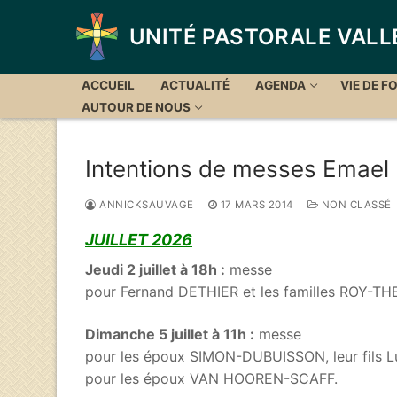
Aller
au
UNITÉ PASTORALE VALL
contenu
ACCUEIL
ACTUALITÉ
AGENDA
VIE DE FO
AUTOUR DE NOUS
Intentions de messes Emael
ANNICKSAUVAGE
17 MARS 2014
NON CLASSÉ
JUILLET 2026
Jeudi 2 juillet à 18h :
messe
pour Fernand DETHIER et les familles ROY-T
Dimanche 5 juillet à 11h :
messe
pour les époux SIMON-DUBUISSON, leur fils Lu
pour les époux VAN HOOREN-SCAFF.