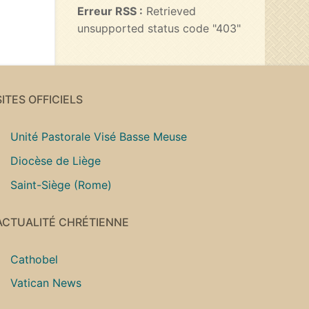
Erreur RSS :
Retrieved
unsupported status code "403"
SITES OFFICIELS
Unité Pastorale Visé Basse Meuse
Diocèse de Liège
Saint-Siège (Rome)
ACTUALITÉ CHRÉTIENNE
Cathobel
Vatican News