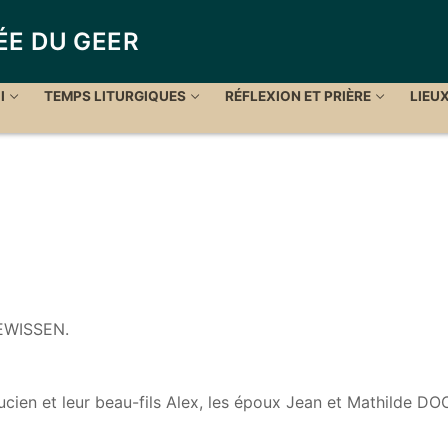
ÉE DU GEER
I
TEMPS LITURGIQUES
RÉFLEXION ET PRIÈRE
LIEU
HEWISSEN.
cien et leur beau-fils Alex, les époux Jean et Mathilde D