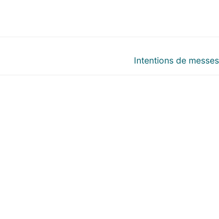
Next
Intentions de messe
post: