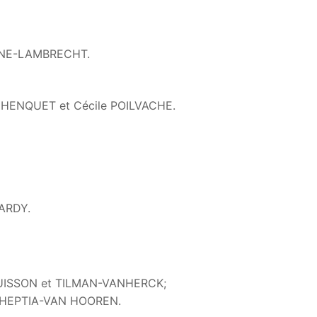
OGNE-LAMBRECHT.
h HENQUET et Cécile POILVACHE.
HARDY.
UBUISSON et TILMAN-VANHERCK;
 HEPTIA-VAN HOOREN.