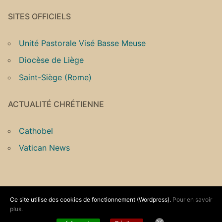
SITES OFFICIELS
Unité Pastorale Visé Basse Meuse
Diocèse de Liège
Saint-Siège (Rome)
ACTUALITÉ CHRÉTIENNE
Cathobel
Vatican News
Ce site utilise des cookies de fonctionnement (Wordpress).
Pour en savoir
Copyright © 2026 Unité Pastorale Vallée du Geer –
plus.
Informations légales
– Propulsé par
Customify
.