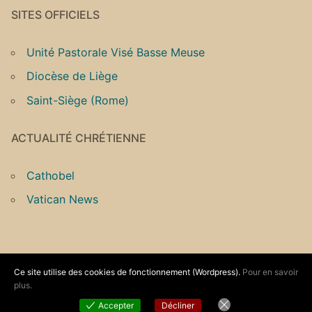
SITES OFFICIELS
Unité Pastorale Visé Basse Meuse
Diocèse de Liège
Saint-Siège (Rome)
ACTUALITÉ CHRÉTIENNE
Cathobel
Vatican News
Ce site utilise des cookies de fonctionnement (Wordpress).
Pour en savoir
Copyright © 2026 Unité Pastorale Vallée du Geer –
plus.
Informations légales
– Propulsé par
Customify
.
Accepter
Décliner