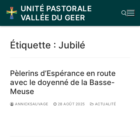
Aller
UNITÉ PASTORALE
au
VALLÉE DU GEER
contenu
Rechercher :
Étiquette :
Jubilé
Pèlerins d’Espérance en route
avec le doyenné de la Basse-
Meuse
ANNICKSAUVAGE
28 AOÛT 2025
ACTUALITÉ
LIRE LA SUITE →