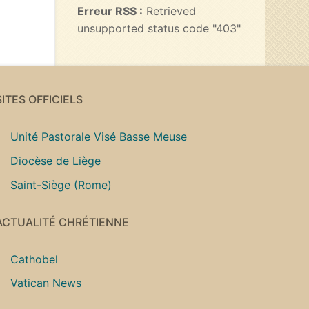
Erreur RSS :
Retrieved
unsupported status code "403"
SITES OFFICIELS
Unité Pastorale Visé Basse Meuse
Diocèse de Liège
Saint-Siège (Rome)
ACTUALITÉ CHRÉTIENNE
Cathobel
Vatican News