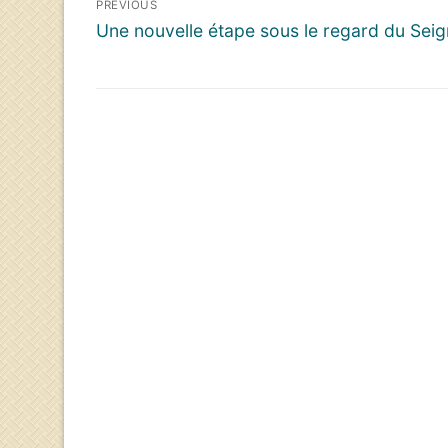
PREVIOUS
de
Previous
Une nouvelle étape sous le regard du Sei
l’article
post: