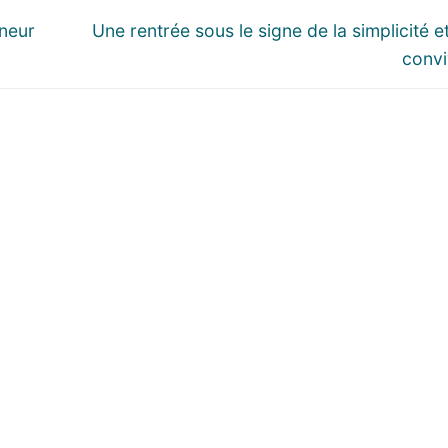
Next
gneur
Une rentrée sous le signe de la simplicité et
post:
convi