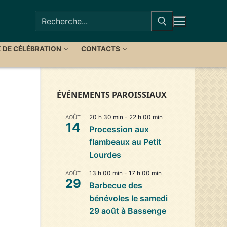
Rechercher
:
X DE CÉLÉBRATION
CONTACTS
ÉVÉNEMENTS PAROISSIAUX
20 h 30 min
-
22 h 00 min
AOÛT
14
Procession aux
flambeaux au Petit
Lourdes
13 h 00 min
-
17 h 00 min
AOÛT
29
Barbecue des
bénévoles le samedi
29 août à Bassenge