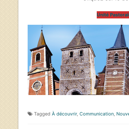
Unité Pastoral
Tagged
À découvrir
,
Communication
,
Nouv
Navigation