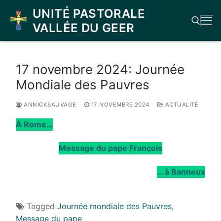
Aller
UNITÉ PASTORALE
au
VALLÉE DU GEER
contenu
Rechercher :
17 novembre 2024: Journée
Mondiale des Pauvres
ANNICKSAUVAGE
17 NOVEMBRE 2024
ACTUALITÉ
À Rome…
Message du pape François
… à Banneux
Tagged
Journée mondiale des Pauvres
,
Message du pape