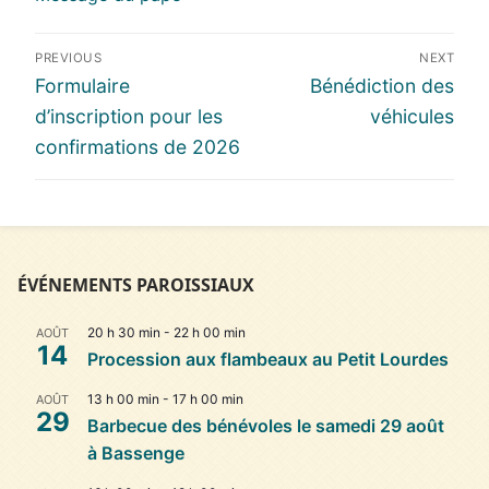
Navigation
PREVIOUS
NEXT
de
Previous
Next
Formulaire
Bénédiction des
l’article
post:
post:
d’inscription pour les
véhicules
confirmations de 2026
ÉVÉNEMENTS PAROISSIAUX
20 h 30 min
-
22 h 00 min
AOÛT
14
Procession aux flambeaux au Petit Lourdes
13 h 00 min
-
17 h 00 min
AOÛT
29
Barbecue des bénévoles le samedi 29 août
à Bassenge