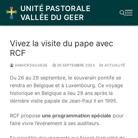
Aller
UNITÉ PASTORALE
au
VALLÉE DU GEER
contenu
Rechercher :
Vivez la visite du pape avec
RCF
ANNICKSAUVAGE
26 SEPTEMBRE 2024
ACTUALITÉ
Du 26 au 29 septembre, le souverain pontife se
rendra en Belgique et à Luxembourg. Ce voyage
historique en Belgique a lieu 29 ans après la
dernière visite papale de Jean-Paul II en 1995.
RCF propose
une programmation spéciale
pour
faire vivre l’événement à ses auditeurs.
En parallèle des moments qui feront l’actualité de