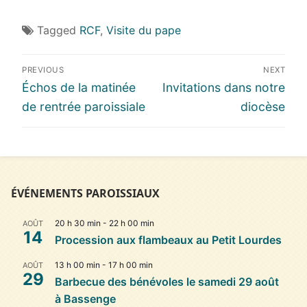
Tagged
RCF
,
Visite du pape
Navigation
PREVIOUS
NEXT
de
Previous
Next
Échos de la matinée
Invitations dans notre
l’article
post:
post:
de rentrée paroissiale
diocèse
ÉVÉNEMENTS PAROISSIAUX
20 h 30 min
-
22 h 00 min
AOÛT
14
Procession aux flambeaux au Petit Lourdes
13 h 00 min
-
17 h 00 min
AOÛT
29
Barbecue des bénévoles le samedi 29 août
à Bassenge