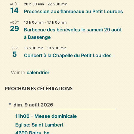
20 h 30 min
-
22 h 00 min
AOÛT
14
Procession aux flambeaux au Petit Lourdes
13 h 00 min
-
17 h 00 min
AOÛT
29
Barbecue des bénévoles le samedi 29 août
à Bassenge
16 h 00 min
-
18 h 00 min
SEP
5
Concert à la Chapelle du Petit Lourdes
Voir le
calendrier
PROCHAINES CÉLÉBRATIONS
dim. 9 août 2026
11h00
- Messe dominicale
Eglise: Saint Lambert
4690 Boirs, be