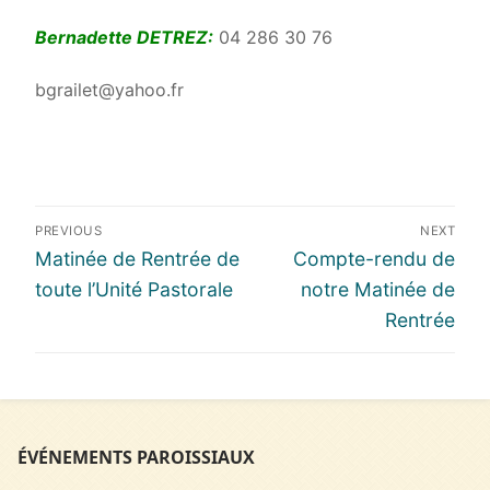
Bernadette DETREZ:
04 286 30 76
bgrailet@yahoo.fr
Navigation
PREVIOUS
NEXT
de
Previous
Next
Matinée de Rentrée de
Compte-rendu de
l’article
post:
post:
toute l’Unité Pastorale
notre Matinée de
Rentrée
ÉVÉNEMENTS PAROISSIAUX