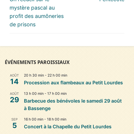
l’article
post:
post:
mystère pascal au
profit des aumôneries
de prisons
ÉVÉNEMENTS PAROISSIAUX
20 h 30 min
-
22 h 00 min
AOÛT
14
Procession aux flambeaux au Petit Lourdes
13 h 00 min
-
17 h 00 min
AOÛT
29
Barbecue des bénévoles le samedi 29 août
à Bassenge
16 h 00 min
-
18 h 00 min
SEP
5
Concert à la Chapelle du Petit Lourdes