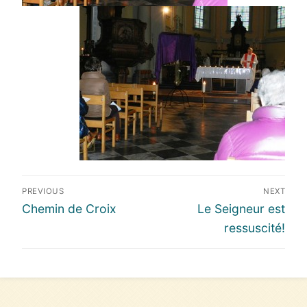
Navigation
PREVIOUS
NEXT
de
Previous
Next
Chemin de Croix
Le Seigneur est
l’article
post:
post:
ressuscité!