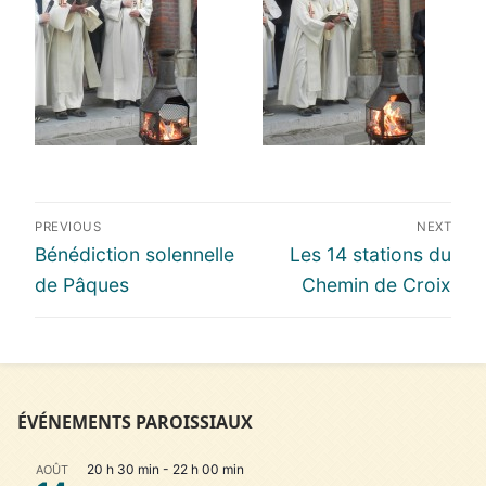
Navigation
PREVIOUS
NEXT
de
Previous
Next
Bénédiction solennelle
Les 14 stations du
l’article
post:
post:
de Pâques
Chemin de Croix
ÉVÉNEMENTS PAROISSIAUX
20 h 30 min
-
22 h 00 min
AOÛT