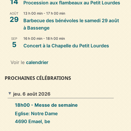
14
Procession aux flambeaux au Petit Lourdes
13 h 00 min
-
17 h 00 min
AOÛT
29
Barbecue des bénévoles le samedi 29 août
à Bassenge
16 h 00 min
-
18 h 00 min
SEP
5
Concert à la Chapelle du Petit Lourdes
Voir le
calendrier
PROCHAINES CÉLÉBRATIONS
jeu. 6 août 2026
18h00
- Messe de semaine
Eglise: Notre Dame
4690 Emael, be