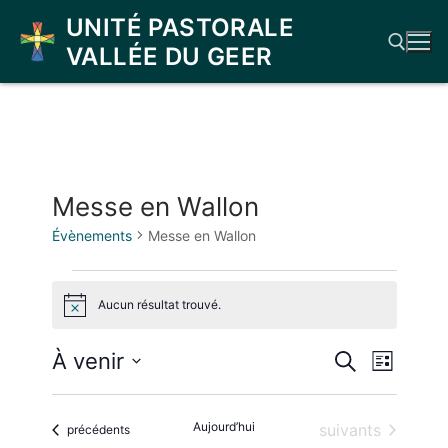
Aller
UNITÉ PASTORALE
au
VALLÉE DU GEER
contenu
Rechercher :
Messe en Wallon
Évènements
Messe en Wallon
Évènements
Aucun résultat trouvé.
Notice
Recherch
Naviga
À venir
Recherche
Liste
et
de
Sélectionnez
vues
une
navigatio
Aujourd’hui
Évènements
suivants
Évènements
précédents
date.
Évène
de