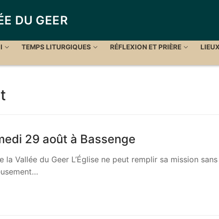
ÉE DU GEER
I
TEMPS LITURGIQUES
RÉFLEXION ET PRIÈRE
LIEU
t
medi 29 août à Bassenge
e la Vallée du Geer L’Église ne peut remplir sa mission sans
reusement…