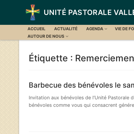
Aller
au
UNITÉ PASTORALE VALL
contenu
ACCUEIL
ACTUALITÉ
AGENDA
VIE DE FO
AUTOUR DE NOUS
Étiquette :
Remerciemen
Barbecue des bénévoles le sa
Invitation aux bénévoles de l’Unité Pastorale d
bénévoles comme vous qui consacrent géné
LIRE LA SUITE →