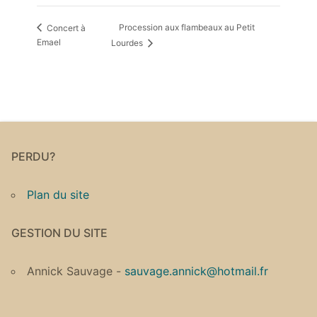
Procession aux flambeaux au Petit
Concert à
Emael
Lourdes
PERDU?
Plan du site
GESTION DU SITE
Annick Sauvage -
sauvage.annick@hotmail.fr